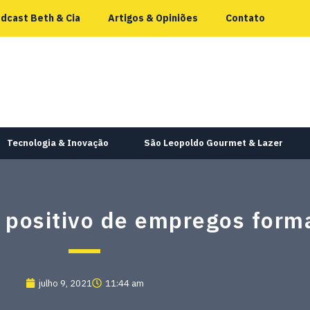
dcast Beth & Cia
Artigos & Opiniões
Contato
Tecnologia & Inovação
São Leopoldo Gourmet & Lazer
 positivo de empregos form
julho 9, 2021
11:44 am