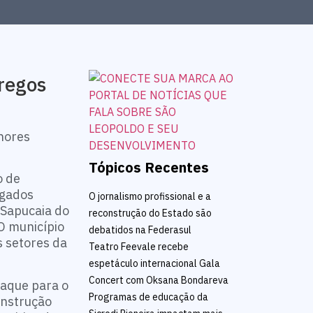
regos
hores
Tópicos Recentes
o de
egados
O jornalismo profissional e a
 Sapucaia do
reconstrução do Estado são
O município
debatidos na Federasul
s setores da
Teatro Feevale recebe
espetáculo internacional Gala
Concert com Oksana Bondareva
taque para o
Programas de educação da
onstrução