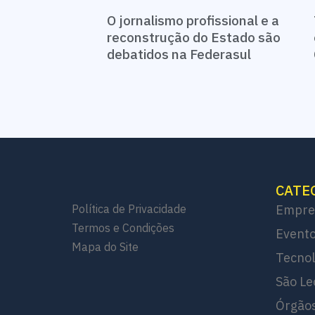
O jornalismo profissional e a
reconstrução do Estado são
debatidos na Federasul
CATE
Política de Privacidade
Empre
Termos e Condições
Evento
Mapa do Site
Tecnol
São Le
Órgãos