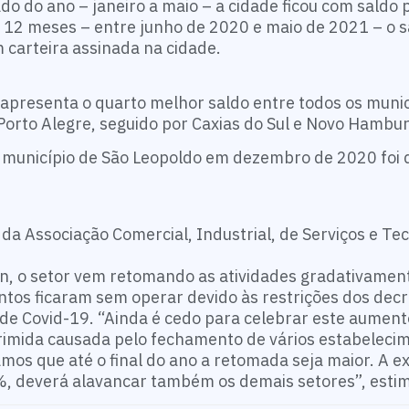
do do ano – janeiro a maio – a cidade ficou com saldo p
 12 meses – entre junho de 2020 e maio de 2021 – o s
carteira assinada na cidade.
 apresenta o quarto melhor saldo entre todos os munic
 Porto Alegre, seguido por Caxias do Sul e Novo Hambu
 município de São Leopoldo em dezembro de 2020 foi
da Associação Comercial, Industrial, de Serviços e Te
nn, o setor vem retomando as atividades gradativamen
tos ficaram sem operar devido às restrições dos dec
de Covid-19. “Ainda é cedo para celebrar este aument
mida causada pelo fechamento de vários estabelecim
mos que até o final do ano a retomada seja maior. A e
%, deverá alavancar também os demais setores”, esti