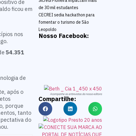
Sicredi Pioneira impactam mais
ositivo de
de 30 mil estudantes
aldo ficou em
CECREI sedia hackathon para
fomentar o turismo de São
Leopoldo
ípios nos
Nosso Facebook:
rgo.
 de
54.351
cnologia de
te, após o
Acompanhe as entrevistas da nossa editora
Compartilhe:
retos
o, porque
entos, tanto
xpectativa do
mou.