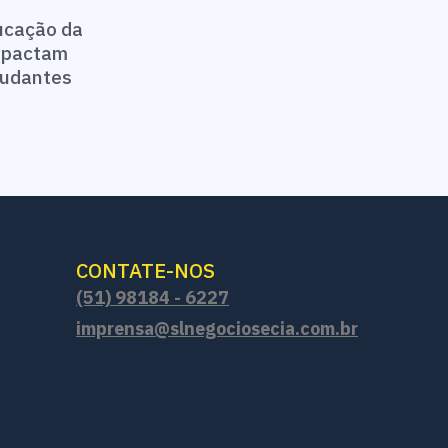
ucação da
impactam
studantes
CONTATE-NOS
(51) 98184 - 6227
imprensa@slnegociosecia.com.br