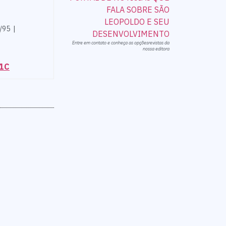
/95 |
Entre em contato e conheça as opçõesrevistas da
nossa editora
81C