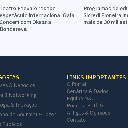
Teatro Feevale recebe
Programas de ed
espetáculo internacional Gala
Sicredi Pioneira 
Concert com Oksana
mais de 30 mil e
Bondareva
GORIAS
LINKS IMPORTANTES
O Portal
sas & Negócios
Cenários & Dados
s & Networking
Equipe N&C
ogia & Inovação
Podcast Beth & Cia
Artigos & Opiniões
opoldo Gourmet & Lazer
Contato
 Públicos