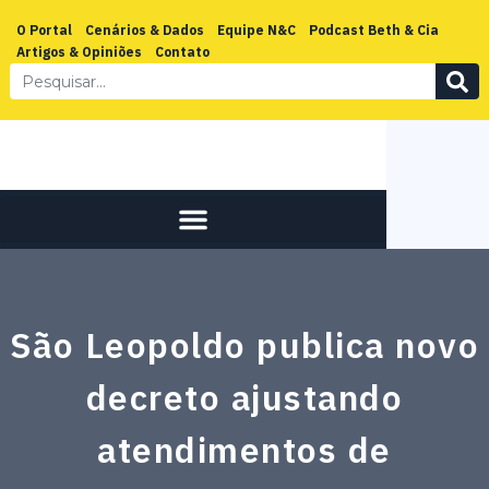
O Portal
Cenários & Dados
Equipe N&C
Podcast Beth & Cia
Artigos & Opiniões
Contato
São Leopoldo publica novo
decreto ajustando
atendimentos de