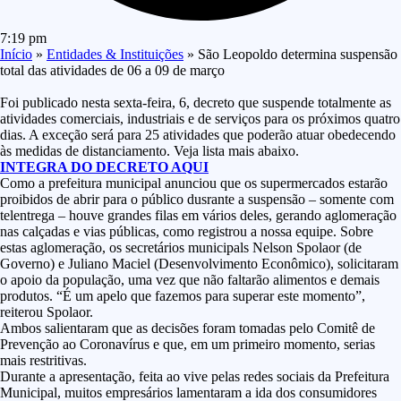
7:19 pm
Início
»
Entidades & Instituições
»
São Leopoldo determina suspensão
total das atividades de 06 a 09 de março
Foi publicado nesta sexta-feira, 6, decreto que suspende totalmente as
atividades comerciais, industriais e de serviços para os próximos quatro
dias. A exceção será para 25 atividades que poderão atuar obedecendo
às medidas de distanciamento. Veja lista mais abaixo.
INTEGRA DO DECRETO AQUI
Como a prefeitura municipal anunciou que os supermercados estarão
proibidos de abrir para o público dusrante a suspensão – somente com
telentrega – houve grandes filas em vários deles, gerando aglomeração
nas calçadas e vias públicas, como registrou a nossa equipe. Sobre
estas aglomeração, os secretários municipals Nelson Spolaor (de
Governo) e Juliano Maciel (Desenvolvimento Econômico), solicitaram
o apoio da população, uma vez que não faltarão alimentos e demais
produtos. “É um apelo que fazemos para superar este momento”,
reiterou Spolaor.
Ambos salientaram que as decisões foram tomadas pelo Comitê de
Prevenção ao Coronavírus e que, em um primeiro momento, serias
mais restritivas.
Durante a apresentação, feita ao vive pelas redes sociais da Prefeitura
Municipal, muitos empresários lamentaram a ida dos consumidores