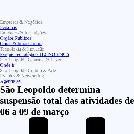
Empresas & Negócios
Personas
Entidades & Instituições
Órgãos Públicos
Obras & Infraestrutura
Tecnologia & Inovação
Parque Tecnológico TECNOSINOS
São Leopoldo Gourmet & Lazer
Onde ir
São Leopoldo Cultura & Arte
Eventos & Networking
Agende-se
São Leopoldo determina
suspensão total das atividades de
06 a 09 de março