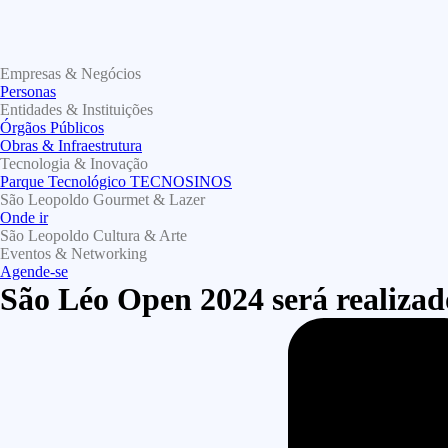
Empresas & Negócios
Personas
Entidades & Instituições
Órgãos Públicos
Obras & Infraestrutura
Tecnologia & Inovação
Parque Tecnológico TECNOSINOS
São Leopoldo Gourmet & Lazer
Onde ir
São Leopoldo Cultura & Arte
Eventos & Networking
Agende-se
São Léo Open 2024 será realizad