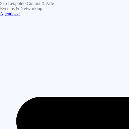
São Leopoldo Cultura & Arte
Eventos & Networking
Agende-se