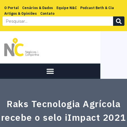
O Portal
Cenários & Dados
Equipe N&C
Podcast Beth & Cia
Artigos & Opiniões
Contato
Raks Tecnologia Agrícola
recebe o selo iImpact 2021