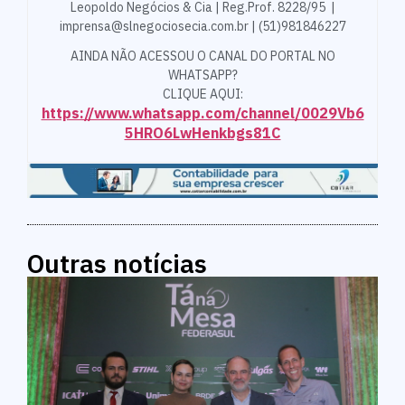
Leopoldo Negócios & Cia | Reg.Prof. 8228/95 |
imprensa@slnegociosecia.com.br | (51)981846227
AINDA NÃO ACESSOU O CANAL DO PORTAL NO
WHATSAPP?
CLIQUE AQUI:
https://www.whatsapp.com/channel/0029Vb6
5HRO6LwHenkbgs81C
Outras notícias