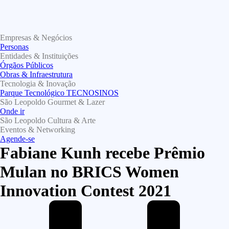
Empresas & Negócios
Personas
Entidades & Instituições
Órgãos Públicos
Obras & Infraestrutura
Tecnologia & Inovação
Parque Tecnológico TECNOSINOS
São Leopoldo Gourmet & Lazer
Onde ir
São Leopoldo Cultura & Arte
Eventos & Networking
Agende-se
Fabiane Kunh recebe Prêmio
Mulan no BRICS Women
Innovation Contest 2021