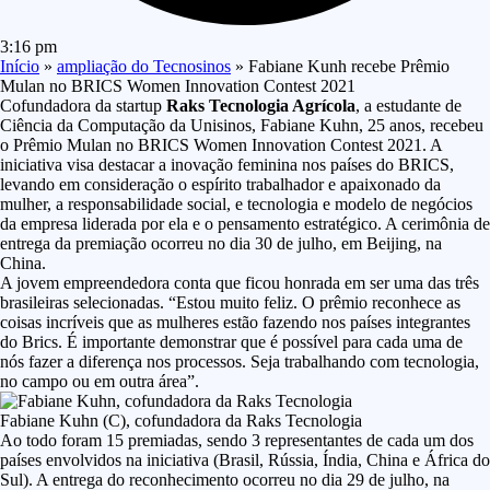
3:16 pm
Início
»
ampliação do Tecnosinos
»
Fabiane Kunh recebe Prêmio
Mulan no BRICS Women Innovation Contest 2021
Cofundadora da startup
Raks Tecnologia Agrícola
, a estudante de
Ciência da Computação da Unisinos, Fabiane Kuhn, 25 anos, recebeu
o Prêmio Mulan no BRICS Women Innovation Contest 2021. A
iniciativa visa destacar a inovação feminina nos países do BRICS,
levando em consideração o espírito trabalhador e apaixonado da
mulher, a responsabilidade social, e tecnologia e modelo de negócios
da empresa liderada por ela e o pensamento estratégico. A cerimônia de
entrega da premiação ocorreu no dia 30 de julho, em Beijing, na
China.
A jovem empreendedora conta que ficou honrada em ser uma das três
brasileiras selecionadas. “Estou muito feliz. O prêmio reconhece as
coisas incríveis que as mulheres estão fazendo nos países integrantes
do Brics. É importante demonstrar que é possível para cada uma de
nós fazer a diferença nos processos. Seja trabalhando com tecnologia,
no campo ou em outra área”.
Fabiane Kuhn (C), cofundadora da Raks Tecnologia
Ao todo foram 15 premiadas, sendo 3 representantes de cada um dos
países envolvidos na iniciativa (Brasil, Rússia, Índia, China e África do
Sul). A entrega do reconhecimento ocorreu no dia 29 de julho, na