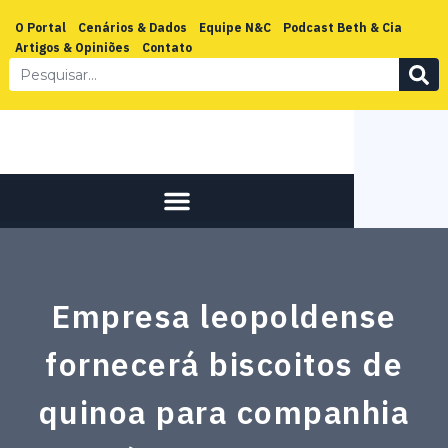
O Portal
Cenários & Dados
Equipe N&C
Podcast Beth & Cia
Artigos & Opiniões
Contato
Empresa leopoldense
fornecerá biscoitos de
quinoa para companhia