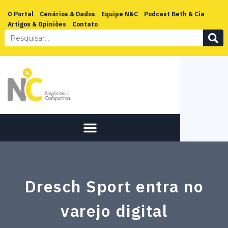
O Portal
Cenários & Dados
Equipe N&C
Podcast Beth & Cia
Artigos & Opiniões
Contato
Dresch Sport entra no
varejo digital