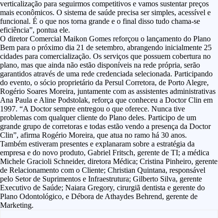
verticalização para seguirmos competitivos e vamos sustentar preços
mais econômicos. O sistema de saúde precisa ser simples, acessível e
funcional. É o que nos torna grande e o final disso tudo chama-se
eficiência”, pontua ele.
O diretor Comercial Maikon Gomes reforçou o lançamento do Plano
Bem para o próximo dia 21 de setembro, abrangendo inicialmente 25
cidades para comercialização. Os serviços que possuem cobertura no
plano, mas que ainda não estão disponíveis na rede própria, serão
garantidos através de uma rede credenciada selecionada. Participando
do evento, o sócio proprietário da Persul Corretora, de Porto Alegre,
Rogério Soares Moreira, juntamente com as assistentes administrativas
Ana Paula e Aline Podstolak, reforça que conheceu a Doctor Clin em
1997. “A Doctor sempre entregou o que oferece. Nunca tive
problemas com qualquer cliente do Plano deles. Participo de um
grande grupo de corretoras e todas estão vendo a presença da Doctor
Clin”, afirma Rogério Moreira, que atua no ramo há 30 anos.
Também estiveram presentes e explanaram sobre a estratégia da
empresa e do novo produto, Gabriel Fritsch, gerente de TI; a médica
Michele Gracioli Schneider, diretora Médica; Cristina Pinheiro, gerente
de Relacionamento com o Cliente; Christian Quintana, responsável
pelo Setor de Suprimentos e Infraestrutura; Gilberto Silva, gerente
Executivo de Saúde; Naiara Gregory, cirurgiã dentista e gerente do
Plano Odontológico, e Débora de Athaydes Behrend, gerente de
Marketing.