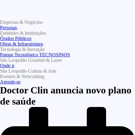
Empresas & Negócios
Personas
Entidades & Instituições
Órgãos Públicos
Obras & Infraestrutura
Tecnologia & Inovação
Parque Tecnológico TECNOSINOS
São Leopoldo Gourmet & Lazer
Onde ir
São Leopoldo Cultura & Arte
Eventos & Networking
Agende-se
Doctor Clin anuncia novo plano
de saúde