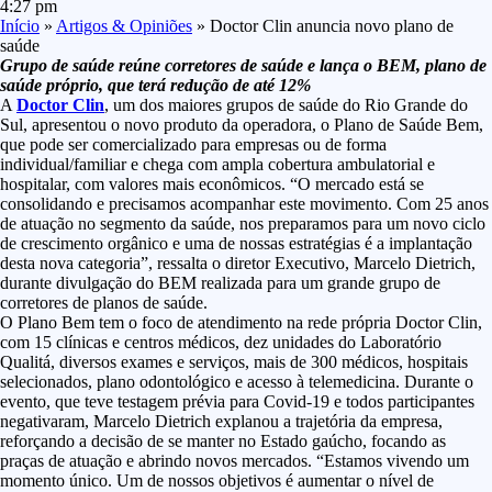
4:27 pm
Início
»
Artigos & Opiniões
»
Doctor Clin anuncia novo plano de
saúde
Grupo de saúde reúne corretores de saúde e lança o BEM, plano de
saúde próprio, que terá redução de até 12%
A
Doctor Clin
, um dos maiores grupos de saúde do Rio Grande do
Sul, apresentou o novo produto da operadora, o Plano de Saúde Bem,
que pode ser comercializado para empresas ou de forma
individual/familiar e chega com ampla cobertura ambulatorial e
hospitalar, com valores mais econômicos. “O mercado está se
consolidando e precisamos acompanhar este movimento. Com 25 anos
de atuação no segmento da saúde, nos preparamos para um novo ciclo
de crescimento orgânico e uma de nossas estratégias é a implantação
desta nova categoria”, ressalta o diretor Executivo, Marcelo Dietrich,
durante divulgação do BEM realizada para um grande grupo de
corretores de planos de saúde.
O Plano Bem tem o foco de atendimento na rede própria Doctor Clin,
com 15 clínicas e centros médicos, dez unidades do Laboratório
Qualitá, diversos exames e serviços, mais de 300 médicos, hospitais
selecionados, plano odontológico e acesso à telemedicina. Durante o
evento, que teve testagem prévia para Covid-19 e todos participantes
negativaram, Marcelo Dietrich explanou a trajetória da empresa,
reforçando a decisão de se manter no Estado gaúcho, focando as
praças de atuação e abrindo novos mercados. “Estamos vivendo um
momento único. Um de nossos objetivos é aumentar o nível de