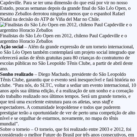
Capdeville. Para se ter uma dimensão do que está por vir no nosso
Estado, poucas semanas depois da grande final do São Léo Open, o
mesmo Zeballos derrotou ninguém menos que o espanhol Rafael
Nadal na decisão do ATP de Viña del Mar no Chile.
Finalistas do São Léo Open em 2012, chileno Paul Capdeville e o
argentino Horacio Zeballos
Ação social
– Além da grande expressão de um torneio internacional,
o São Léo Open também contemplará um projeto social integrado que
oferecerá aulas de tênis gratuitas para 80 crianças do contraturno de
escolas públicas no São Leopoldo Tênis Clube, a partir de abril deste
ano.
Sonho realizado
– Diego Machado, presidente do São Leopoldo
Tênis Clube, garantiu que o evento será inesquecível e fará história no
clube. “Para nós, do SLTC, voltar a sediar um evento internacional, 10
anos após sua última edição, é a realização de um sonho e a coroação
do trabalho realizado nos últimos tempos. Será um grande torneio, e
que terá uma excelente estrutura para os atletas, seus s
taff
e
espectadores. A comunidade leopoldense e todos que puderem
prestigiar terão a oportunidade de ver de perto uma competição de alto
nível e se orgulhar de estarmos, novamente, no mapa do tênis
mundial”.
Sobre o torneio – O torneio, que foi realizado entre 2003 e 2012, foi
considerado o melhor Future do Brasil por três anos consecutivos, em