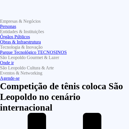
Empresas & Negócios
Personas
Entidades & Instituições
Órgãos Públicos
Obras & Infraestrutura
Tecnologia & Inovação
Parque Tecnológico TECNOSINOS
São Leopoldo Gourmet & Lazer
Onde ir
São Leopoldo Cultura & Arte
Eventos & Networking
Agende-se
Competição de tênis coloca São
Leopoldo no cenário
internacional