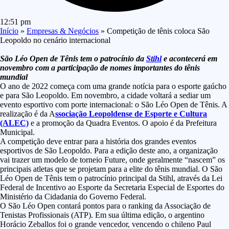
12:51 pm
Início
»
Empresas & Negócios
»
Competição de tênis coloca São
Leopoldo no cenário internacional
São Léo Open de Tênis tem o patrocínio da
Stihl
e acontecerá em
novembro com a participação de nomes importantes do tênis
mundial
O ano de 2022 começa com uma grande notícia para o esporte gaúcho
e para São Leopoldo. Em novembro, a cidade voltará a sediar um
evento esportivo com porte internacional: o São Léo Open de Tênis. A
realização é da A
ssociação Leopoldense de Esporte e Cultura
(ALEC)
e a promoção da Quadra Eventos. O apoio é da Prefeitura
Municipal.
A competição deve entrar para a história dos grandes eventos
esportivos de São Leopoldo. Para a edição deste ano, a organização
vai trazer um modelo de torneio Future, onde geralmente “nascem” os
principais atletas que se projetam para a elite do tênis mundial. O São
Léo Open de Tênis tem o patrocínio principal da Stihl, através da Lei
Federal de Incentivo ao Esporte da Secretaria Especial de Esportes do
Ministério da Cidadania do Governo Federal.
O São Léo Open contará pontos para o ranking da Associação de
Tenistas Profissionais (ATP). Em sua última edição, o argentino
Horácio Zeballos foi o grande vencedor, vencendo o chileno Paul