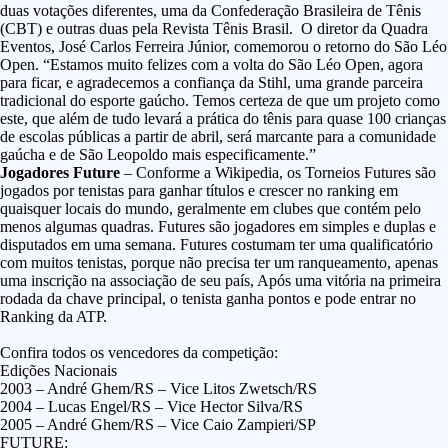
duas votações diferentes, uma da Confederação Brasileira de Tênis
(CBT) e outras duas pela Revista Tênis Brasil. O diretor da Quadra
Eventos, José Carlos Ferreira Júnior, comemorou o retorno do São Léo
Open. “Estamos muito felizes com a volta do São Léo Open, agora
para ficar, e agradecemos a confiança da Stihl, uma grande parceira
tradicional do esporte gaúcho. Temos certeza de que um projeto como
este, que além de tudo levará a prática do tênis para quase 100 crianças
de escolas públicas a partir de abril, será marcante para a comunidade
gaúcha e de São Leopoldo mais especificamente.”
Jogadores Future
– Conforme a Wikipedia, os Torneios Futures são
jogados por tenistas para ganhar títulos e crescer no ranking em
quaisquer locais do mundo, geralmente em clubes que contém pelo
menos algumas quadras. Futures são jogadores em simples e duplas e
disputados em uma semana. Futures costumam ter uma qualificatório
com muitos tenistas, porque não precisa ter um ranqueamento, apenas
uma inscrição na associação de seu país, Após uma vitória na primeira
rodada da chave principal, o tenista ganha pontos e pode entrar no
Ranking da ATP.
Confira todos os vencedores da competição:
Edições Nacionais
2003 – André Ghem/RS – Vice Litos Zwetsch/RS
2004 – Lucas Engel/RS – Vice Hector Silva/RS
2005 – André Ghem/RS – Vice Caio Zampieri/SP
FUTURE: