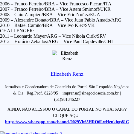
2006 – Franco Ferreiro/BRA – Vice Francesco Piccari/ITA
2007 – Franco Ferreiro/BRA – Vice Artem Smirnoff/UKR
2008 – Caio Zampieri/BRA – Vice Eric Nuñez/EUA
2009 – Alexandre Bonato/BRA – Vice Juan Pàblo Amado/ARG
2010 – Rafael Camilo/BRA – Vice Ivo Klec/SVK
CHALLENGER:
2011 – Leonardo Mayer/ARG – Vice Nikola Cirik/SRV
2012 – Horácio Zeballos/ARG – Vice Paul Capdeville/CHI
Elizabeth Renz
Jornalista e Coordenadora de Conteúdo do Portal São Leopoldo Negócios
& Cia | Reg.Prof. 8228/95 | imprensa@slnegociosecia.com.br |
(51)981846227
AINDA NÃO ACESSOU O CANAL DO PORTAL NO WHATSAPP?
CLIQUE AQUI:
https://www.whatsapp.com/channel/0029Vb65HRO6LwHenkbgs81C