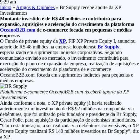
9:29 am
Início
»
Artigos & Opiniões
»
Br Supply recebe aporte da XP
Investimentos
Montante investido é de R$ 48 milhões e contribuirá para
expansão, aquisições e aceleração do crescimento da plataforma
OceanoB2B.com
de e-commerce focada em pequenas e médias
empresas
O Fundo de private equity da
XP
, FIP XP Private Equity I, anunciou
aporte de R$ 48 milhões na empresa leopoldense
Br Supply
,
especializada em suprimentos indiretos corporativos. Segundo
comunicado enviado ao mercado, o investimento contribuirá para
execução do plano de expansão da empresa, realização de aquisições e
aceleração do crescimento da plataforma de e-commerce
OceanoB2B.com, focada em suprimentos indiretos para pequenas e
médias empresas.
Plataforma e-commerce OceanoB2B.com receberá aporte da XP
Investimentos
Ainda conforme a nota, o XP private equity já havia realizado
anteriormente um investimento de R$ 92 milhões na companhia, via
debêntures, que foi utilizado pelo fundador e presidente da Br Supply,
Cesar Folle, para aquisição da participação de acionistas minoritários.
“Com esta transação, a ser realizada via debêntures conversíveis, o XP
Private Equity totalizará R$ 140 milhões investidos na Br Supply”, diz
a XP.