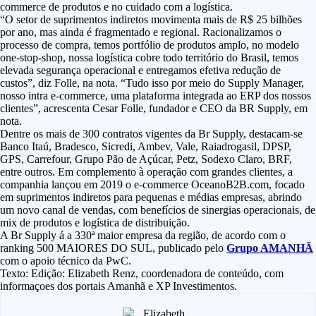
commerce de produtos e no cuidado com a logística.
“O setor de suprimentos indiretos movimenta mais de R$ 25 bilhões
por ano, mas ainda é fragmentado e regional. Racionalizamos o
processo de compra, temos portfólio de produtos amplo, no modelo
one-stop-shop, nossa logística cobre todo território do Brasil, temos
elevada segurança operacional e entregamos efetiva redução de
custos”, diz Folle, na nota. “Tudo isso por meio do Supply Manager,
nosso intra e-commerce, uma plataforma integrada ao ERP dos nossos
clientes”, acrescenta Cesar Folle, fundador e CEO da BR Supply, em
nota.
Dentre os mais de 300 contratos vigentes da Br Supply, destacam-se
Banco Itaú, Bradesco, Sicredi, Ambev, Vale, Raiadrogasil, DPSP,
GPS, Carrefour, Grupo Pão de Açúcar, Petz, Sodexo Claro, BRF,
entre outros. Em complemento à operação com grandes clientes, a
companhia lançou em 2019 o e-commerce OceanoB2B.com, focado
em suprimentos indiretos para pequenas e médias empresas, abrindo
um novo canal de vendas, com benefícios de sinergias operacionais, de
mix de produtos e logística de distribuição.
A Br Supply á a 330ª maior empresa da região, de acordo com o
ranking 500 MAIORES DO SUL, publicado pelo
Grupo AMANHÃ
com o apoio técnico da PwC.
Texto: Edição: Elizabeth Renz, coordenadora de conteúdo, com
informaçoes dos portais Amanhã e XP Investimentos.