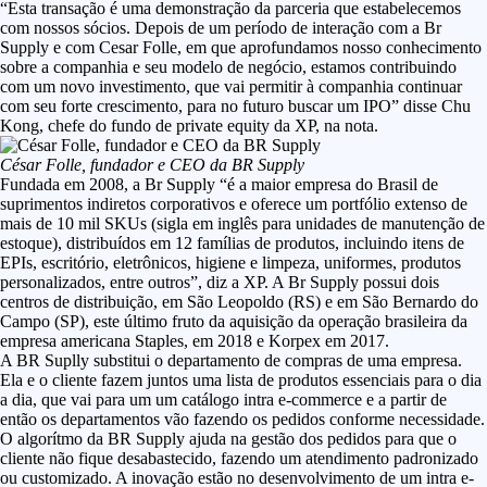
“Esta transação é uma demonstração da parceria que estabelecemos
com nossos sócios. Depois de um período de interação com a Br
Supply e com Cesar Folle, em que aprofundamos nosso conhecimento
sobre a companhia e seu modelo de negócio, estamos contribuindo
com um novo investimento, que vai permitir à companhia continuar
com seu forte crescimento, para no futuro buscar um IPO” disse Chu
Kong, chefe do fundo de private equity da XP, na nota.
César Folle, fundador e CEO da BR Supply
Fundada em 2008, a Br Supply “é a maior empresa do Brasil de
suprimentos indiretos corporativos e oferece um portfólio extenso de
mais de 10 mil SKUs (sigla em inglês para unidades de manutenção de
estoque), distribuídos em 12 famílias de produtos, incluindo itens de
EPIs, escritório, eletrônicos, higiene e limpeza, uniformes, produtos
personalizados, entre outros”, diz a XP. A Br Supply possui dois
centros de distribuição, em São Leopoldo (RS) e em São Bernardo do
Campo (SP), este último fruto da aquisição da operação brasileira da
empresa americana Staples, em 2018 e Korpex em 2017.
A BR Suplly substitui o departamento de compras de uma empresa.
Ela e o cliente fazem juntos uma lista de produtos essenciais para o dia
a dia, que vai para um um catálogo intra e-commerce e a partir de
então os departamentos vão fazendo os pedidos conforme necessidade.
O algorítmo da BR Supply ajuda na gestão dos pedidos para que o
cliente não fique desabastecido, fazendo um atendimento padronizado
ou customizado. A inovação estão no desenvolvimento de um intra e-