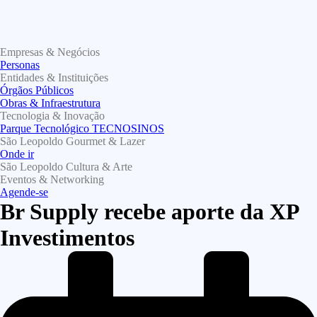
Empresas & Negócios
Personas
Entidades & Instituições
Órgãos Públicos
Obras & Infraestrutura
Tecnologia & Inovação
Parque Tecnológico TECNOSINOS
São Leopoldo Gourmet & Lazer
Onde ir
São Leopoldo Cultura & Arte
Eventos & Networking
Agende-se
Br Supply recebe aporte da XP
Investimentos