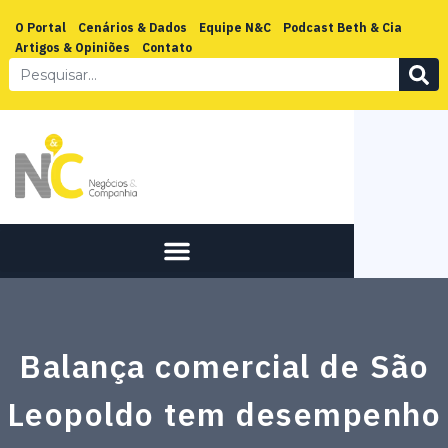
O Portal
Cenários & Dados
Equipe N&C
Podcast Beth & Cia
Artigos & Opiniões
Contato
Balança comercial de São
Leopoldo tem desempenho