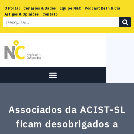
O Portal
Cenários & Dados
Equipe N&C
Podcast Beth & Cia
Artigos & Opiniões
Contato
Associados da ACIST-SL
ficam desobrigados a