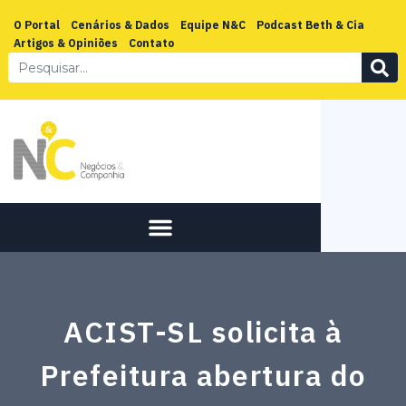
O Portal
Cenários & Dados
Equipe N&C
Podcast Beth & Cia
Artigos & Opiniões
Contato
ACIST-SL solicita à
Prefeitura abertura do