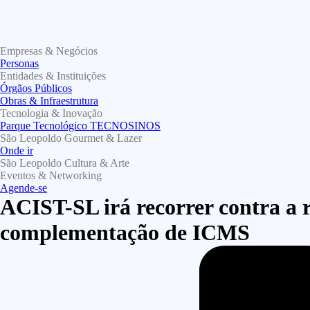
Empresas & Negócios
Personas
Entidades & Instituições
Órgãos Públicos
Obras & Infraestrutura
Tecnologia & Inovação
Parque Tecnológico TECNOSINOS
São Leopoldo Gourmet & Lazer
Onde ir
São Leopoldo Cultura & Arte
Eventos & Networking
Agende-se
ACIST-SL irá recorrer contra a 
complementação de ICMS