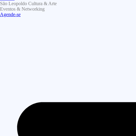
São Leopoldo Cultura & Arte
Eventos & Networking
Agende-se