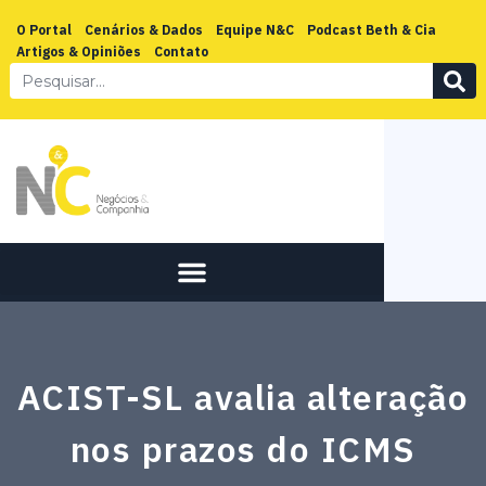
O Portal
Cenários & Dados
Equipe N&C
Podcast Beth & Cia
Artigos & Opiniões
Contato
ACIST-SL avalia alteração
nos prazos do ICMS