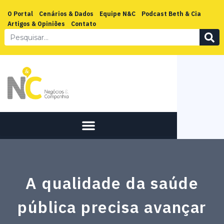
O Portal
Cenários & Dados
Equipe N&C
Podcast Beth & Cia
Artigos & Opiniões
Contato
A qualidade da saúde
pública precisa avançar