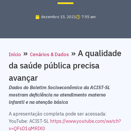
dezembro 15, 2021
7:55 am
»
»
A qualidade
Início
Cenários & Dados
da saúde pública precisa
avançar
Dados do Boletim Socioeconômico da ACIST-SL
mostram deficiência no atendimento materno
infantil e na atenção básica
A apresentação completa pode ser acessada:
YouTube: ACIST-SL
https://www.youtube.com/watch?
v=QFsD1qMRIX0