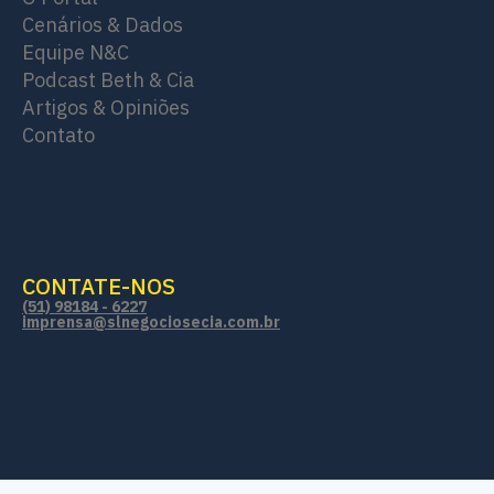
Cenários & Dados
Equipe N&C
Podcast Beth & Cia
Artigos & Opiniões
Contato
CONTATE-NOS
(51) 98184 - 6227
imprensa@slnegociosecia.com.br